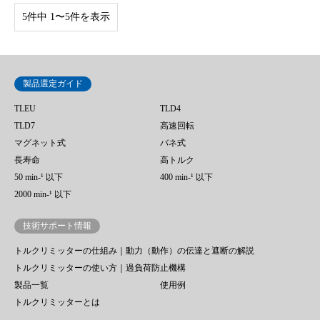
5件中 1〜5件を表示
製品選定ガイド
TLEU
TLD4
TLD7
高速回転
マグネット式
バネ式
長寿命
高トルク
50 min‐¹ 以下
400 min-¹ 以下
2000 min-¹ 以下
技術サポート情報
トルクリミッターの仕組み｜動力（動作）の伝達と遮断の解説
トルクリミッターの使い方｜過負荷防止機構
製品一覧
使用例
トルクリミッターとは