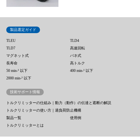
製品選定ガイド
TLEU
TLD4
TLD7
高速回転
マグネット式
バネ式
長寿命
高トルク
50 min‐¹ 以下
400 min-¹ 以下
2000 min-¹ 以下
技術サポート情報
トルクリミッターの仕組み｜動力（動作）の伝達と遮断の解説
トルクリミッターの使い方｜過負荷防止機構
製品一覧
使用例
トルクリミッターとは