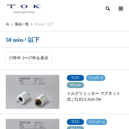
検索
製品一覧
50 min‐¹ 以下
50 min‐¹ 以下
17件中 1〜17件を表示
TLEU
5.0 mN･m
Φ6 mm
トルクリミッター マグネット
式 | TLEU1-618-5W
TLEU
10.0 mN･m