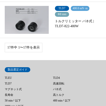
TLD7
400.0 mN･m
Φ8 mm
トルクリミッター バネ式 |
TLD7-822-400W
17件中 1〜17件を表示
製品選定ガイド
TLEU
TLD4
TLD7
高速回転
マグネット式
バネ式
長寿命
高トルク
50 min‐¹ 以下
400 min-¹ 以下