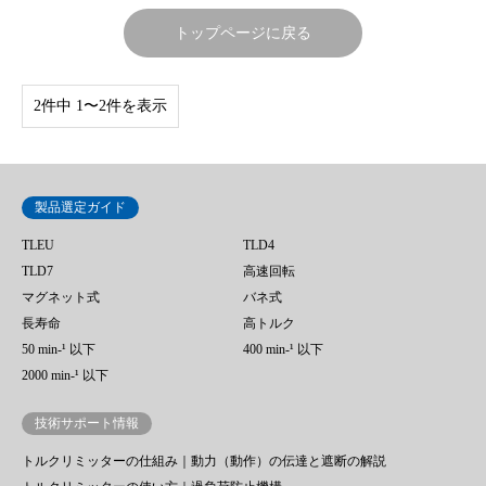
トップページに戻る
2件中 1〜2件を表示
製品選定ガイド
TLEU
TLD4
TLD7
高速回転
マグネット式
バネ式
長寿命
高トルク
50 min‐¹ 以下
400 min-¹ 以下
2000 min-¹ 以下
技術サポート情報
トルクリミッターの仕組み｜動力（動作）の伝達と遮断の解説