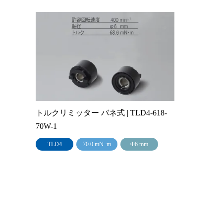
トルクリミッター バネ式 | TLD4-618-
70W-1
TLD4
70.0 mN･m
Φ6 mm