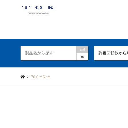
TOKトルクリミッターの専門サイト
and
許容回転数から
or
70.0 mN･m