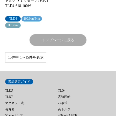
トルクリミッター バネ式 |
TLD4-618-100W
TLD4
100.0 mN･m
Φ6 mm
トップページに戻る
15件中 1〜15件を表示
製品選定ガイド
TLEU
TLD4
TLD7
高速回転
マグネット式
バネ式
長寿命
高トルク
50 min‐¹ 以下
400 min-¹ 以下