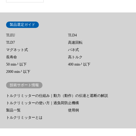
製品選定ガイド
TLEU
TLD4
TLD7
高速回転
マグネット式
バネ式
長寿命
高トルク
50 min‐¹ 以下
400 min-¹ 以下
2000 min-¹ 以下
技術サポート情報
トルクリミッターの仕組み｜動力（動作）の伝達と遮断の解説
トルクリミッターの使い方｜過負荷防止機構
製品一覧
使用例
トルクリミッターとは