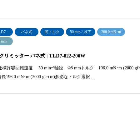
LD7
バネ式
高トルク
50 min‐¹ 以下
200.0 mN･m
 mm
リミッター バネ式 | TLD7-822-200W
様許容回転速度 50 minｰ¹軸径 Φ8 mmトルク 196.0 mN･m (2000 gf
 特長196.0 mN･m (2000 gf･cm)多彩なトルク選択…