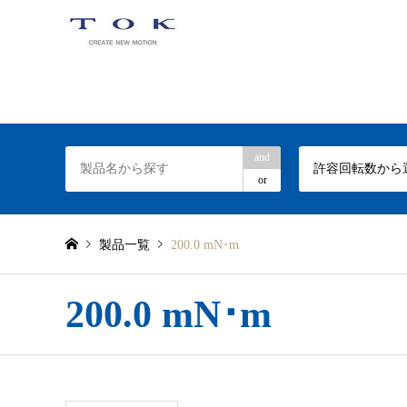
TOKトルクリミッターの専門サイト
and
許容回転数から
or
製品一覧
200.0 mN･m
200.0 mN･m